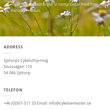
ingår. De restauranger vi samarbetar med har
närodlat i fokus.
ADDRESS
Sjötorps Cykeluthyrning
Slussvägen 110
54 066 Sjötorp
TELEFON
+46 (0)501-511 33 Email: info@cykelsemester.se