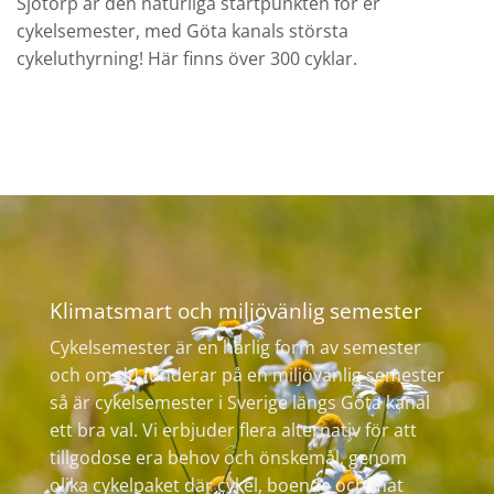
Sjötorp är den naturliga startpunkten för er
cykelsemester, med Göta kanals största
cykeluthyrning! Här finns över 300 cyklar.
Klimatsmart och miljövänlig semester
Cykelsemester är en härlig form av semester
och om du funderar på en miljövänlig semester
så är cykelsemester i Sverige längs Göta kanal
ett bra val. Vi erbjuder flera alternativ för att
tillgodose era behov och önskemål, genom
olika cykelpaket där cykel, boende och mat