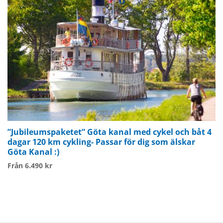
”Jubileumspaketet” Göta kanal med cykel och båt 4
dagar 120 km cykling- Passar för dig som älskar
Göta Kanal :)
Från 6.490 kr