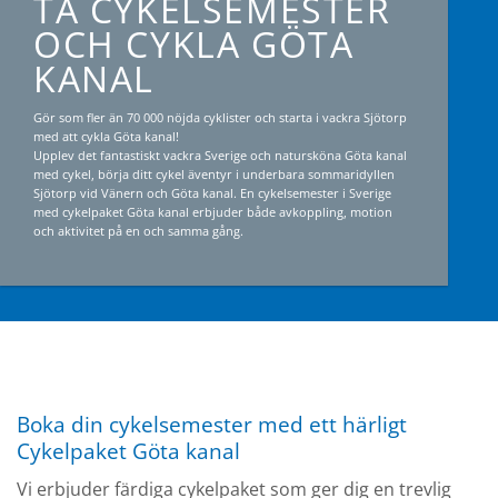
KLIMATSMART OCH
MILJÖVÄNLIG SEMESTER
Vi erbjuder färdiga cykelpaket och cykeluthyrning för din
cykelsemester längs Göta Kanal.
I Sjötorp har vi 350 cyklar för uthyrning som tar er ut längs Göta
kanal och dess härliga omgivningar, ni väljer själva mellan ett
färdigt cykelpaket längs Göta kanal eller om ni vill utforska
kanalen på egen hand med hyrd cykel från vår stora
cykeluthyrning i Sjötorp vid Vänern.
Boka din cykelsemester med ett härligt
Cykelpaket Göta kanal
Vi erbjuder färdiga cykelpaket som ger dig en trevlig