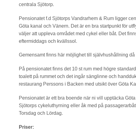
centrala Sjötorp.
Pensionatet f.d Sjötorps Vandrarhem & Rum ligger centr
Göta kanal och Vänern. Det är en bra startpunkt för ut
väljer att uppleva området med cykel eller båt. Det fi
eftermiddags och kvällssol.
Gemensamt finns här möjlighet till självhushållning då et
På pensionatet finns det 10 st rum med högre standar
toalett på rummet och det ingår sänglinne och handduk
restaurang Perssons i Backen med utsikt över Göta Ka
Pensionatet är ett bra boende när ni vill upptäcka Göta
Sjötorps cykeluthyrning eller åk med på passagerarb
Torsdag och Lördag.
Priser: