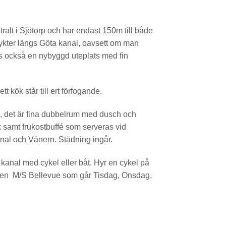
alt i Sjötorp och har endast 150m till både
flykter längs Göta kanal, oavsett om man
nns också en nybyggd uteplats med fin
t kök står till ert förfogande.
d, det är fina dubbelrum med dusch och
 samt frukostbuffé som serveras vid
nal och Vänern. Städning ingår.
 kanal med cykel eller båt. Hyr en cykel på
åten M/S Bellevue som går Tisdag, Onsdag,