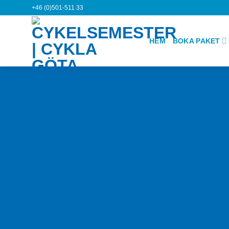
Skip
+46 (0)501-511 33
to
content
HEM
BOKA PAKET