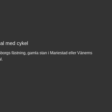
nal med cykel
sborgs fästning, gamla stan i Mariestad eller Vänerns
l.