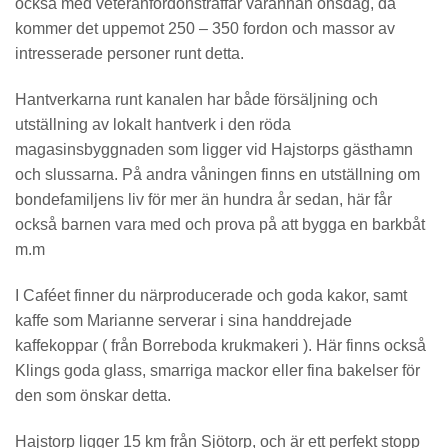
också med veteranfordonsträffar varannan onsdag, då
kommer det uppemot 250 – 350 fordon och massor av
intresserade personer runt detta.
Hantverkarna runt kanalen har både försäljning och
utställning av lokalt hantverk i den röda
magasinsbyggnaden som ligger vid Hajstorps gästhamn
och slussarna. På andra våningen finns en utställning om
bondefamiljens liv för mer än hundra år sedan, här får
också barnen vara med och prova på att bygga en barkbåt
m.m
I Caféet finner du närproducerade och goda kakor, samt
kaffe som Marianne serverar i sina handdrejade
kaffekoppar ( från Borreboda krukmakeri ). Här finns också
Klings goda glass, smarriga mackor eller fina bakelser för
den som önskar detta.
Hajstorp ligger 15 km från Sjötorp, och är ett perfekt stopp