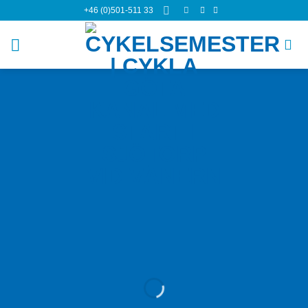
Skip
+46 (0)501-511 33
to
content